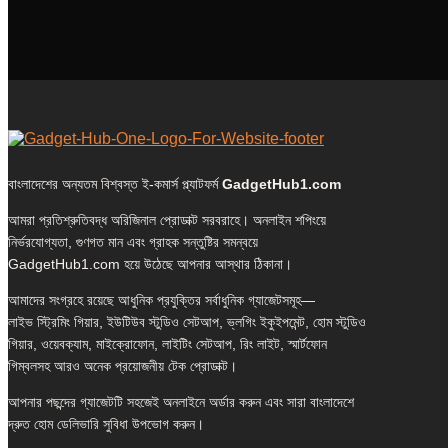
বাংলাদেশের অন্যতম বিশ্বস্ত ই-কমার্স প্ল্যাটফর্ম
GadgetHub1.com
আমরা প্রতিশ্রুতিবদ্ধ অরিজিনাল প্রোডাক্ট সরবরাহে। অনলাইন শপিংয়ে
নির্ভরযোগ্যতা, গুণগত মান এবং গ্রাহক সন্তুষ্টির সমন্বয়ে
GadgetHub1.com হয়ে উঠেছে আপনার আস্থার ঠিকানা।
আমাদের সংগ্রহে রয়েছে আধুনিক প্রযুক্তির সর্বাধুনিক গ্যাজেটসমূহ—
লাইভ স্ট্রিমিং গিয়ার, ইউটিউব স্টুডিও সেটআপ, ভ্লগিং ইকুইপমেন্ট, হোম স্টুডিও
গিয়ার, ওয়েবক্যাম, মাইক্রোফোন, লাইটিং সেটআপ, রিং লাইট, স্মার্টফোন
গিম্বলসহ আরও অনেক প্রয়োজনীয় টেক প্রোডাক্ট।
আপনার পছন্দের গ্যাজেটটি সহজেই অনলাইনে অর্ডার করুন এবং সারা বাংলাদেশে
দ্রুত হোম ডেলিভারি সুবিধা উপভোগ করুন।