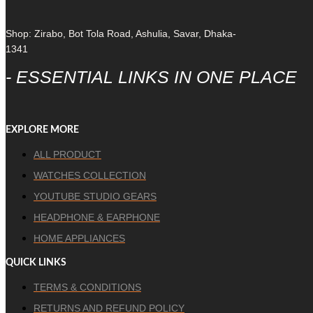
Shop: Zirabo, Bot Tola Road, Ashulia, Savar, Dhaka-
1341
- ESSENTIAL LINKS IN ONE PLACE
EXPLORE MORE
ALL PRODUCT
WATCHES COLLECTION
YOUTUBE STUDIO GEARS
HEADPHONE & EARPHONE
HOME APPLIANCES
QUICK LINKS
TERMS & CONDITIONS
RETURNS AND REFUND POLICY