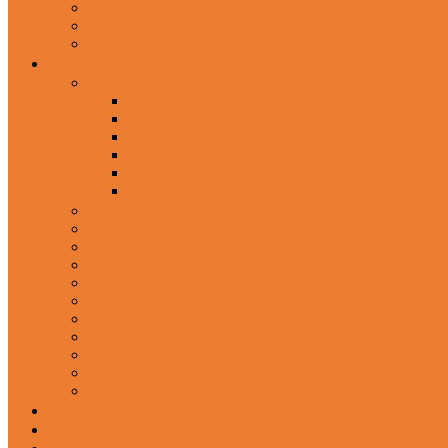
Wired Headphones
Over-Ear Headphones
Sports Headphone
Home Appliances
Mobile Accessories
Memory Cards
Mobile Holder & Mounts
Power Bank
Selfie Stick & Monopods
Outdoors & Sports
Phone Accessories
Rechargeable Fan
Router
Kitchen Hood
Rice Cookers
Blender, Mixer & Grinder
Coffee Maker Machines
Curry Cooker
Electric kettle
Fryer
Frypan/Tawa
Juicer
Login/Register
Blog