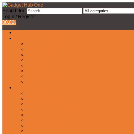
Search for:
Login / Register
0
0.00
৳
All Products
Watches Collection
Men’s Watches
Ladies Watch
Smart Watch
Pair Watches
Stopwatch
Bridal Watches
Fastrack Watches
Kids Watch
Headphone & Earphone
Airbuds
Neckband
Gaming Headphone
Earbud Headphones
Bluetooth Headphone
Earphones
Headphone Stand
In-Ear Headphone