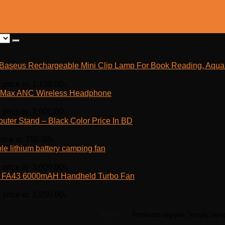
Baseus Rechargeable Mini Clip Lamp For Book Reading, Aquar
 price is: 1,150.00৳.
Max ANC Wireless Headphone
 price is: 2,000.00৳.
outer Stand – Black Color Price In BD
rice is: 750.00৳.
e lithium battery camping fan
 price is: 3,000.00৳.
fe FA43 6000mAH Handheld Turbo Fan
 price is: 2,250.00৳.
Home
Products tagged “acrylic lam