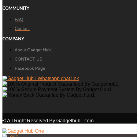
COMMUNITY
FAQ
Contact
COMPANY
About Gadget Hub1
CONTACT US
Facebook Page
© All Right Reserved By Gadgethub1.com