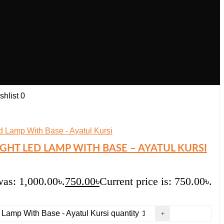
hlist
0
HT LED LAMP WITH BASE – AYATUL KURSI
was: 1,000.00৳.
750.00
৳
Current price is: 750.00৳.
 Lamp With Base - Ayatul Kursi quantity