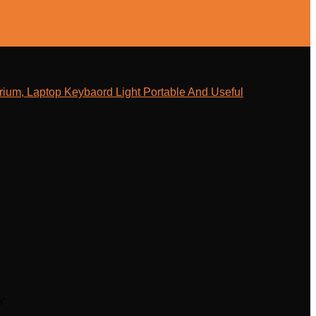
ium, Laptop Keybaord Light Portable And Useful
p”