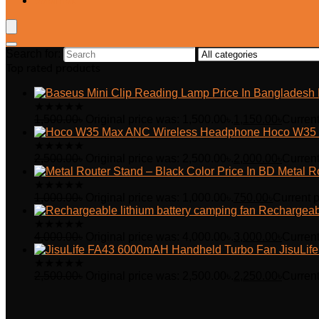
Wishlist
Search for:
Top rated products
★
★
★
★
★
1,500.00
৳
Original price was: 1,500.00৳.
1,150.00
৳
Current
Hoco W35 
★
★
★
★
★
2,500.00
৳
Original price was: 2,500.00৳.
2,000.00
৳
Current
Metal R
★
★
★
★
★
1,000.00
৳
Original price was: 1,000.00৳.
750.00
৳
Current p
Rechargeabl
★
★
★
★
★
4,000.00
৳
Original price was: 4,000.00৳.
3,000.00
৳
Current
JisuLi
★
★
★
★
★
2,500.00
৳
Original price was: 2,500.00৳.
2,250.00
৳
Current