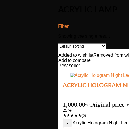
ACRYLIC LAMP
Filter
Showing the single result
Added to wishlist
Removed from wis
Add to compare
Best seller
ACRYLIC HOLOGRAM NIG
1,000.00
৳
Original price 
25%
★
★
★
★
★
(0)
Acrylic Hologram Night Led