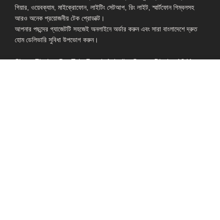
গিয়ার, ওয়েবক্যাম, মাইক্রোফোন, লাইটিং সেটআপ, রিং লাইট, স্মার্টফোন গিম্বলসহ
আরও অনেক প্রয়োজনীয় টেক প্রোডাক্ট।
আপনার পছন্দের গ্যাজেটটি সহজেই অনলাইনে অর্ডার করুন এবং সারা বাংলাদেশে দ্রুত
হোম ডেলিভারি সুবিধা উপভোগ করুন।
Shop: Zirabo, Bot Tola Road, Ashulia, Savar, Dhaka-1341
- ESSENTIAL LINKS IN ONE PLACE
EXPLORE MORE
QUICK LINKS
ALL PRODUCT
TERMS &
CONDITIONS
WATCHES
COLLECTION
RETURNS AND
REFUND POLICY
YOUTUBE STUDIO
GEARS
HEADPHONE &
EARPHONE