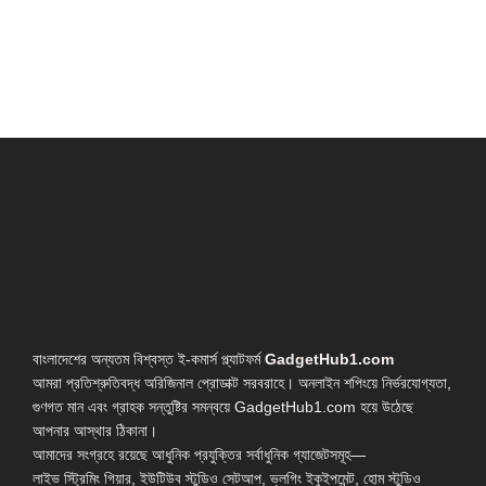
বাংলাদেশের অন্যতম বিশ্বস্ত ই-কমার্স প্ল্যাটফর্ম
GadgetHub1.com
আমরা প্রতিশ্রুতিবদ্ধ অরিজিনাল প্রোডাক্ট সরবরাহে। অনলাইন শপিংয়ে নির্ভরযোগ্যতা,
গুণগত মান এবং গ্রাহক সন্তুষ্টির সমন্বয়ে GadgetHub1.com হয়ে উঠেছে
আপনার আস্থার ঠিকানা।
আমাদের সংগ্রহে রয়েছে আধুনিক প্রযুক্তির সর্বাধুনিক গ্যাজেটসমূহ—
লাইভ স্ট্রিমিং গিয়ার, ইউটিউব স্টুডিও সেটআপ, ভ্লগিং ইকুইপমেন্ট, হোম স্টুডিও