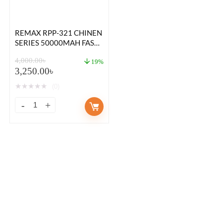
REMAX RPP-321 CHINEN
SERIES 50000MAH FAST
CHARGING POWER
4,000.00
৳
BANK
19%
3,250.00
৳
★
★
★
★
★
(0)