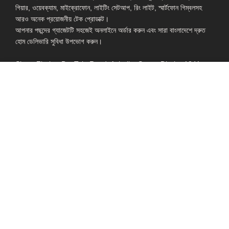
গিয়ার, ওয়েবক্যাম, মাইক্রোফোন, লাইটিং সেটআপ, রিং লাইট, স্মার্টফোন গিম্বলসহ
আরও অনেক প্রয়োজনীয় টেক প্রোডাক্ট।
আপনার পছন্দের গ্যাজেটটি সহজেই অনলাইনে অর্ডার করুন এবং সারা বাংলাদেশে দ্রুত
হোম ডেলিভারি সুবিধা উপভোগ করুন।
Shop: Zirabo, Bot Tola Road, Ashulia, Savar, Dhaka-1341
- ESSENTIAL LINKS IN ONE PLACE
EXPLORE MORE
QUICK LINKS
ALL PRODUCT
TERMS &
CONDITIONS
WATCHES
COLLECTION
RETURNS AND
REFUND POLICY
YOUTUBE STUDIO
GEARS
HEADPHONE &
EARPHONE