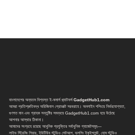
বাংলাদেশের অন্যতম বিশ্বস্ত ই-কমার্স প্ল্যাটফর্ম
GadgetHub1.com
আমরা প্রতিশ্রুতিবদ্ধ অরিজিনাল প্রোডাক্ট সরবরাহে। অনলাইন শপিংয়ে নির্ভরযোগ্যতা,
গুণগত মান এবং গ্রাহক সন্তুষ্টির সমন্বয়ে GadgetHub1.com হয়ে উঠেছে
আপনার আস্থার ঠিকানা।
আমাদের সংগ্রহে রয়েছে আধুনিক প্রযুক্তির সর্বাধুনিক গ্যাজেটসমূহ—
লাইভ স্ট্রিমিং গিয়ার, ইউটিউব স্টুডিও সেটআপ, ভ্লগিং ইকুইপমেন্ট, হোম স্টুডিও