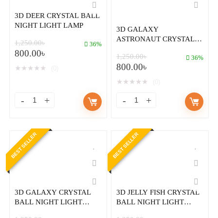
3D DEER CRYSTAL BALL
NIGHT LIGHT LAMP
3D GALAXY
ASTRONAUT CRYSTAL
1,250.00
৳
36%
BALL NIGHT LIGHT
800.00
৳
1,250.00
৳
LAMP
36%
800.00
৳
★
★
★
★
★
(0)
★
★
★
★
★
(0)
BEST SELLER
BEST SELLER
3D GALAXY CRYSTAL
3D JELLY FISH CRYSTAL
BALL NIGHT LIGHT
BALL NIGHT LIGHT
LAMP
LAMP