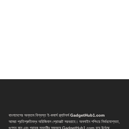
বাংলাদেশের অন্যতম বিশ্বস্ত ই-কমার্স প্ল্যাটফর্ম
GadgetHub1.com
আমরা প্রতিশ্রুতিবদ্ধ অরিজিনাল প্রোডাক্ট সরবরাহে। অনলাইন শপিংয়ে নির্ভরযোগ্যতা,
গুণগত মান এবং গ্রাহক সন্তুষ্টির সমন্বয়ে GadgetHub1.com হয়ে উঠেছে