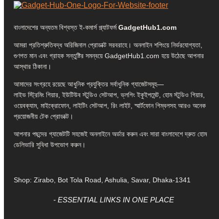
বাংলাদেশের অন্যতম বিশ্বস্ত ই-কমার্স প্ল্যাটফর্ম
GadgetHub1.com
আমরা প্রতিশ্রুতিবদ্ধ অরিজিনাল প্রোডাক্ট সরবরাহে। অনলাইন শপিংয়ে নির্ভরযোগ্যতা,
গুণগত মান এবং গ্রাহক সন্তুষ্টির সমন্বয়ে GadgetHub1.com হয়ে উঠেছে আপনার
আস্থার ঠিকানা।
আমাদের সংগ্রহে রয়েছে আধুনিক প্রযুক্তির সর্বাধুনিক গ্যাজেটসমূহ—
লাইভ স্ট্রিমিং গিয়ার, ইউটিউব স্টুডিও সেটআপ, ভ্লগিং ইকুইপমেন্ট, হোম স্টুডিও গিয়ার,
ওয়েবক্যাম, মাইক্রোফোন, লাইটিং সেটআপ, রিং লাইট, স্মার্টফোন গিম্বলসহ আরও অনেক
প্রয়োজনীয় টেক প্রোডাক্ট।
আপনার পছন্দের গ্যাজেটটি সহজেই অনলাইনে অর্ডার করুন এবং সারা বাংলাদেশে দ্রুত হোম
ডেলিভারি সুবিধা উপভোগ করুন।
Shop: Zirabo, Bot Tola Road, Ashulia, Savar, Dhaka-1341
- ESSENTIAL LINKS IN ONE PLACE