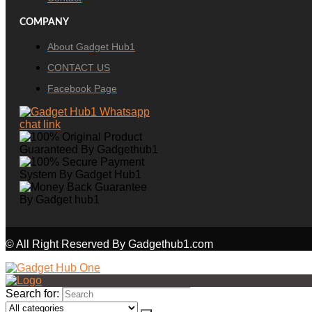
COMPANY
About Gadget Hub1
CONTACT US
Facebook Page
© All Right Reserved By Gadgethub1.com
Search for: