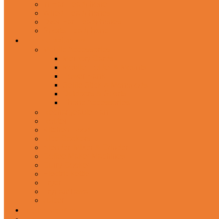
In-Ear Headphone
Wired Headphones
Over-Ear Headphones
Sports Headphone
Home Appliances
Mobile Accessories
Memory Cards
Mobile Holder & Mounts
Power Bank
Selfie Stick & Monopods
Outdoors & Sports
Phone Accessories
Rechargeable Fan
Router
Kitchen Hood
Rice Cookers
Blender, Mixer & Grinder
Coffee Maker Machines
Curry Cooker
Electric kettle
Fryer
Frypan/Tawa
Juicer
Login/Register