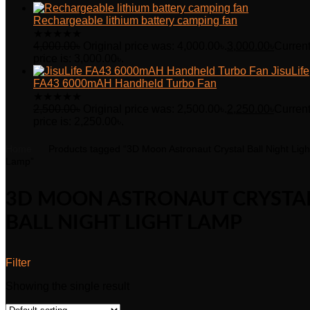
Rechargeable lithium battery camping fan
★
★
★
★
★
4,000.00
৳
Original price was: 4,000.00৳.
3,000.00
৳
Curren
price is: 3,000.00৳.
JisuLife
FA43 6000mAH Handheld Turbo Fan
★
★
★
★
★
2,500.00
৳
Original price was: 2,500.00৳.
2,250.00
৳
Curren
price is: 2,250.00৳.
Home
Products tagged “3D Moon Astronaut Crystal Ball Night Ligh
Lamp”
3D MOON ASTRONAUT CRYSTA
BALL NIGHT LIGHT LAMP
Filter
Showing the single result