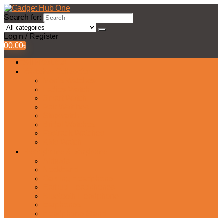
Search for:
Login / Register
0
0.00
৳
All Products
Watches Collection
Men’s Watches
Ladies Watch
Smart Watch
Pair Watches
Stopwatch
Bridal Watches
Fastrack Watches
Kids Watch
Headphone & Earphone
Airbuds
Neckband
Gaming Headphone
Earbud Headphones
Bluetooth Headphone
Earphones
Headphone Stand