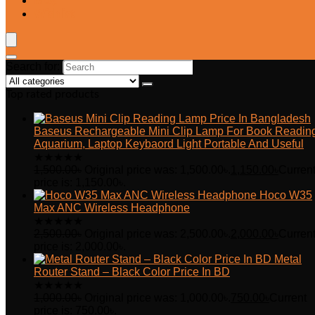
Blog
Wishlist
Search for:
Top rated products
Baseus Rechargeable Mini Clip Lamp For Book Readin
Aquarium, Laptop Keybaord Light Portable And Useful
★
★
★
★
★
1,500.00
৳
Original price was: 1,500.00৳.
1,150.00
৳
Curren
price is: 1,150.00৳.
Hoco W35
Max ANC Wireless Headphone
★
★
★
★
★
2,500.00
৳
Original price was: 2,500.00৳.
2,000.00
৳
Curren
price is: 2,000.00৳.
Metal
Router Stand – Black Color Price In BD
★
★
★
★
★
1,000.00
৳
Original price was: 1,000.00৳.
750.00
৳
Current
price is: 750.00৳.