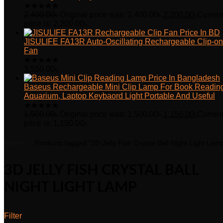
★
★
★
★
★
2,400.00
৳
Original price was: 2,400.00৳.
2,200.00
৳
Curren
price is: 2,200.00৳.
JISULIFE FA13R Auto-Oscillating Rechargeable Clip-on
Fan
★
★
★
★
★
3,550.00
৳
Baseus Rechargeable Mini Clip Lamp For Book Readin
Aquarium, Laptop Keybaord Light Portable And Useful
★
★
★
★
★
1,500.00
৳
Original price was: 1,500.00৳.
1,150.00
৳
Curren
price is: 1,150.00৳.
Home
Products tagged “3D Jelly Fish Crystal Ball Night Light Lam
3D JELLY FISH CRYSTAL BALL
NIGHT LIGHT LAMP
Filter