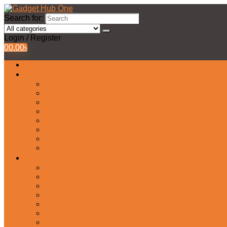
Search for:
Login / Register
0
0.00
৳
All Products
Watches Collection
Men’s Watches
Ladies Watch
Smart Watch
Pair Watches
Stopwatch
Bridal Watches
Fastrack Watches
Kids Watch
Headphone & Earphone
Airbuds
Neckband
Gaming Headphone
Earbud Headphones
Bluetooth Headphone
Earphones
Headphone Stand