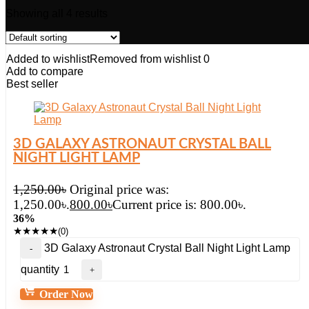
Showing all 4 results
Added to wishlist
Removed from wishlist
0
Add to compare
Best seller
3D GALAXY ASTRONAUT CRYSTAL BALL
NIGHT LIGHT LAMP
1,250.00
৳
Original price was:
1,250.00৳.
800.00
৳
Current price is: 800.00৳.
36%
★
★
★
★
★
(0)
3D Galaxy Astronaut Crystal Ball Night Light Lamp
quantity
Order Now