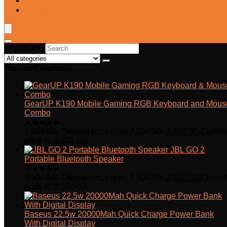
Blog
Wishlist
Search for:
Top rated products
GearUP K190 Mobile Gaming RGB Keyboard and Mous
Combo
★
★
★
★
★
2,500.00
৳
Original price was: 2,500.00৳.
2,200.00
৳
Curren
price is: 2,200.00৳.
JBL GO 2
Portable Bluetooth Speaker
★
★
★
★
★
3,500.00
৳
Original price was: 3,500.00৳.
2,550.00
৳
Curren
price is: 2,550.00৳.
Baseus 22.5w 20000Mah Quick Charge Power Bank
With Digital Display