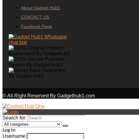
About Gadget Hub1
CONTACT US
Facebook Page
© All Right Reserved By Gadgethub1.com
Search for:
Log In
Username