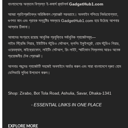
বাংলাদেশের অন্যতম বিশ্বস্ত ই-কমার্স প্ল্যাটফর্ম
GadgetHub1.com
আমরা প্রতিশ্রুতিবদ্ধ অরিজিনাল প্রোডাক্ট সরবরাহে। অনলাইন শপিংয়ে নির্ভরযোগ্যতা,
গুণগত মান এবং গ্রাহক সন্তুষ্টির সমন্বয়ে GadgetHub1.com হয়ে উঠেছে আপনার
আস্থার ঠিকানা।
আমাদের সংগ্রহে রয়েছে আধুনিক প্রযুক্তির সর্বাধুনিক গ্যাজেটসমূহ—
লাইভ স্ট্রিমিং গিয়ার, ইউটিউব স্টুডিও সেটআপ, ভ্লগিং ইকুইপমেন্ট, হোম স্টুডিও গিয়ার,
ওয়েবক্যাম, মাইক্রোফোন, লাইটিং সেটআপ, রিং লাইট, স্মার্টফোন গিম্বলসহ আরও অনেক
প্রয়োজনীয় টেক প্রোডাক্ট।
আপনার পছন্দের গ্যাজেটটি সহজেই অনলাইনে অর্ডার করুন এবং সারা বাংলাদেশে দ্রুত হোম
ডেলিভারি সুবিধা উপভোগ করুন।
Shop: Zirabo, Bot Tola Road, Ashulia, Savar, Dhaka-1341
- ESSENTIAL LINKS IN ONE PLACE
EXPLORE MORE