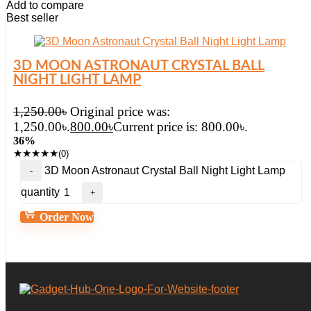
Add to compare
Best seller
3D MOON ASTRONAUT CRYSTAL BALL
NIGHT LIGHT LAMP
1,250.00
৳
Original price was:
1,250.00৳.
800.00
৳
Current price is: 800.00৳.
36%
★
★
★
★
★
(0)
3D Moon Astronaut Crystal Ball Night Light Lamp
quantity
Order Now