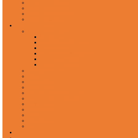
In-Ear Headphone
Wired Headphones
Over-Ear Headphones
Sports Headphone
Home Appliances
Mobile Accessories
Memory Cards
Mobile Holder & Mounts
Power Bank
Selfie Stick & Monopods
Outdoors & Sports
Phone Accessories
Rechargeable Fan
Router
Kitchen Hood
Rice Cookers
Blender, Mixer & Grinder
Coffee Maker Machines
Curry Cooker
Electric kettle
Fryer
Frypan/Tawa
Juicer
Login/Register