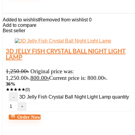
Added to wishlist
Removed from wishlist
0
Add to compare
Best seller
3D JELLY FISH CRYSTAL BALL NIGHT LIGHT
LAMP
1,250.00
৳
Original price was:
1,250.00৳.
800.00
৳
Current price is: 800.00৳.
36%
★
★
★
★
★
(0)
3D Jelly Fish Crystal Ball Night Light Lamp quantity
Order Now