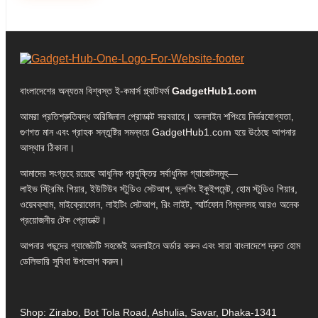
বাংলাদেশের অন্যতম বিশ্বস্ত ই-কমার্স প্ল্যাটফর্ম
GadgetHub1.com
আমরা প্রতিশ্রুতিবদ্ধ অরিজিনাল প্রোডাক্ট সরবরাহে। অনলাইন শপিংয়ে নির্ভরযোগ্যতা,
গুণগত মান এবং গ্রাহক সন্তুষ্টির সমন্বয়ে GadgetHub1.com হয়ে উঠেছে আপনার
আস্থার ঠিকানা।
আমাদের সংগ্রহে রয়েছে আধুনিক প্রযুক্তির সর্বাধুনিক গ্যাজেটসমূহ—
লাইভ স্ট্রিমিং গিয়ার, ইউটিউব স্টুডিও সেটআপ, ভ্লগিং ইকুইপমেন্ট, হোম স্টুডিও গিয়ার,
ওয়েবক্যাম, মাইক্রোফোন, লাইটিং সেটআপ, রিং লাইট, স্মার্টফোন গিম্বলসহ আরও অনেক
প্রয়োজনীয় টেক প্রোডাক্ট।
আপনার পছন্দের গ্যাজেটটি সহজেই অনলাইনে অর্ডার করুন এবং সারা বাংলাদেশে দ্রুত হোম
ডেলিভারি সুবিধা উপভোগ করুন।
Shop: Zirabo, Bot Tola Road, Ashulia, Savar, Dhaka-1341