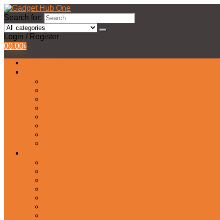
Search for:
Login / Register
0
0.00
৳
All Products
Watches Collection
Men’s Watches
Ladies Watch
Smart Watch
Pair Watches
Stopwatch
Bridal Watches
Fastrack Watches
Kids Watch
Headphone & Earphone
Airbuds
Neckband
Gaming Headphone
Earbud Headphones
Bluetooth Headphone
Earphones
Headphone Stand