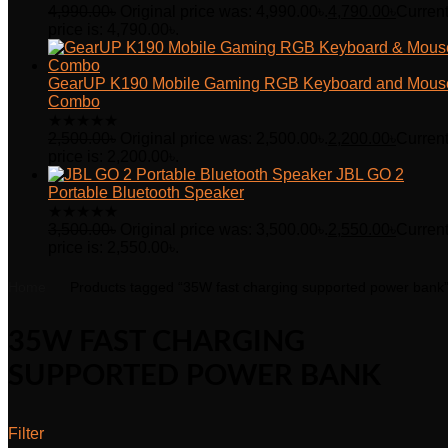
4,990.00
৳
Original price was: 4,990.00৳.
4,790.00
৳
Curren
price is: 4,790.00৳.
GearUP K190 Mobile Gaming RGB Keyboard and Mous
Combo
★
★
★
★
★
2,500.00
৳
Original price was: 2,500.00৳.
2,200.00
৳
Curren
price is: 2,200.00৳.
JBL GO 2
Portable Bluetooth Speaker
★
★
★
★
★
3,500.00
৳
Original price was: 3,500.00৳.
2,550.00
৳
Curren
price is: 2,550.00৳.
Home
Products tagged “35W fast charging supported power bank
35W FAST CHARGING
SUPPORTED POWER BANK
Filter