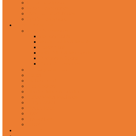
In-Ear Headphone
Wired Headphones
Over-Ear Headphones
Sports Headphone
Home Appliances
Mobile Accessories
Memory Cards
Mobile Holder & Mounts
Power Bank
Selfie Stick & Monopods
Outdoors & Sports
Phone Accessories
Rechargeable Fan
Router
Kitchen Hood
Rice Cookers
Blender, Mixer & Grinder
Coffee Maker Machines
Curry Cooker
Electric kettle
Fryer
Frypan/Tawa
Juicer
Login/Register