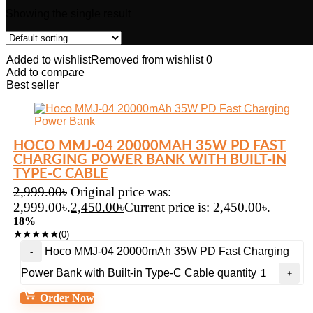
Showing the single result
Added to wishlist
Removed from wishlist
0
Add to compare
Best seller
HOCO MMJ-04 20000MAH 35W PD FAST
CHARGING POWER BANK WITH BUILT-IN
TYPE-C CABLE
2,999.00
৳
Original price was:
2,999.00৳.
2,450.00
৳
Current price is: 2,450.00৳.
18%
★
★
★
★
★
(0)
Hoco MMJ-04 20000mAh 35W PD Fast Charging
Power Bank with Built-in Type-C Cable quantity
Order Now