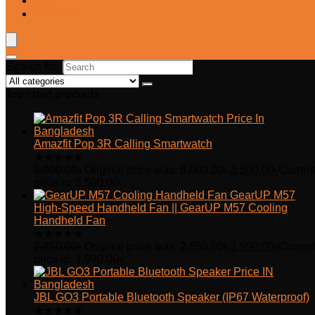
Blog
Wishlist
Search for:
Top rated products
Amazfit Pop 3R Calling Smartwatch
★
★
★
★
★
6,000.00
৳
Original price was: 6,000.00৳.
5,500.00
৳
Curren
price is: 5,500.00৳.
GearUP M57
High-Speed Handheld Fan || GearUP M57 Cooling
Handheld Fan
★
★
★
★
★
2,850.00
৳
Original price was: 2,850.00৳.
1,990.00
৳
Curren
price is: 1,990.00৳.
JBL GO3 Portable Bluetooth Speaker (IP67 Waterproof)
★
★
★
★
★