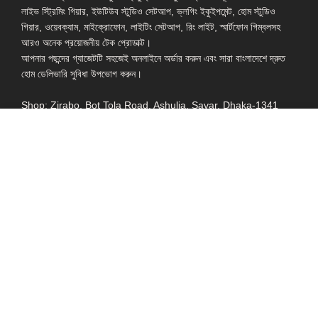
লাইভ স্ট্রিমিং গিয়ার, ইউটিউব স্টুডিও সেটআপ, ভ্লগিং ইকুইপমেন্ট, হোম স্টুডিও
গিয়ার, ওয়েবক্যাম, মাইক্রোফোন, লাইটিং সেটআপ, রিং লাইট, স্মার্টফোন গিম্বলসহ
আরও অনেক প্রয়োজনীয় টেক প্রোডাক্ট।
আপনার পছন্দের গ্যাজেটটি সহজেই অনলাইনে অর্ডার করুন এবং সারা বাংলাদেশে দ্রুত
হোম ডেলিভারি সুবিধা উপভোগ করুন।
Shop: Zirabo, Bot Tola Road, Ashulia, Savar, Dhaka-1341
- ESSENTIAL LINKS IN ONE PLACE
EXPLORE MORE
QUICK LINKS
ALL PRODUCT
TERMS &
CONDITIONS
WATCHES
COLLECTION
RETURNS AND
REFUND POLICY
YOUTUBE STUDIO
GEARS
HEADPHONE &
EARPHONE