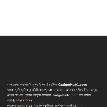
বাংলাদেশের অন্যতম বিশ্বস্ত ই-কমার্স প্ল্যাটফর্ম
GadgetHub1.com
আমরা প্রতিশ্রুতিবদ্ধ অরিজিনাল প্রোডাক্ট সরবরাহে। অনলাইন শপিংয়ে নির্ভরযোগ্যতা,
গুণগত মান এবং গ্রাহক সন্তুষ্টির সমন্বয়ে GadgetHub1.com হয়ে উঠেছে
আপনার আস্থার ঠিকানা।
আমাদের সংগ্রহে রয়েছে আধুনিক প্রযুক্তির সর্বাধুনিক গ্যাজেটসমূহ—