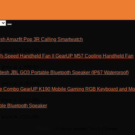
Amazfit Pop 3R Calling Smartwatch
 price is: 5,500.00৳.
h-Speed Handheld Fan || GearUP M57 Cooling Handheld Fan
 price is: 1,990.00৳.
JBL GO3 Portable Bluetooth Speaker (IP67 Waterproof)
 price is: 4,790.00৳.
GearUP K190 Mobile Gaming RGB Keyboard and M
 price is: 2,200.00৳.
ble Bluetooth Speaker
 price is: 2,550.00৳.
Home
Products tagged “3-in-1 Charger”