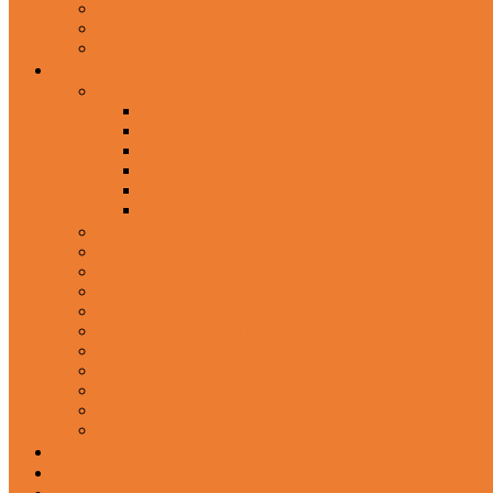
Wired Headphones
Over-Ear Headphones
Sports Headphone
Home Appliances
Mobile Accessories
Memory Cards
Mobile Holder & Mounts
Power Bank
Selfie Stick & Monopods
Outdoors & Sports
Phone Accessories
Rechargeable Fan
Router
Kitchen Hood
Rice Cookers
Blender, Mixer & Grinder
Coffee Maker Machines
Curry Cooker
Electric kettle
Fryer
Frypan/Tawa
Juicer
Login/Register
Blog