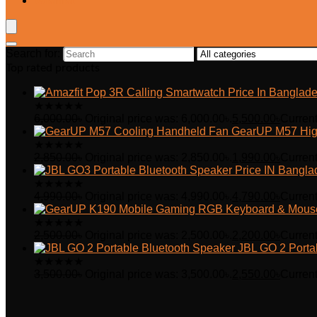
Wishlist
Search for:
Top rated products
★
★
★
★
★
6,000.00
৳
Original price was: 6,000.00৳.
5,500.00
৳
Current
GearUP M57 Hig
★
★
★
★
★
2,850.00
৳
Original price was: 2,850.00৳.
1,990.00
৳
Current
★
★
★
★
★
4,990.00
৳
Original price was: 4,990.00৳.
4,790.00
৳
Current
★
★
★
★
★
2,500.00
৳
Original price was: 2,500.00৳.
2,200.00
৳
Current
JBL GO 2 Porta
★
★
★
★
★
3,500.00
৳
Original price was: 3,500.00৳.
2,550.00
৳
Current