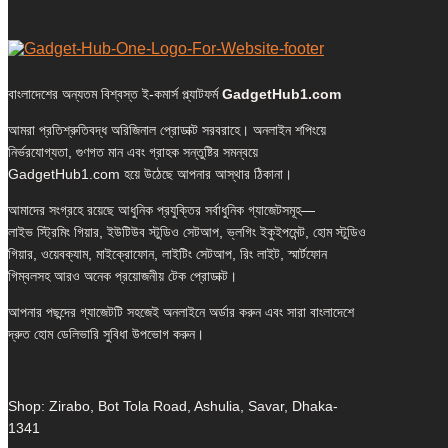
বাংলাদেশের অন্যতম বিশ্বস্ত ই-কমার্স প্ল্যাটফর্ম
GadgetHub1.com
আমরা প্রতিশ্রুতিবদ্ধ অরিজিনাল প্রোডাক্ট সরবরাহে। অনলাইন শপিংয়ে
নির্ভরযোগ্যতা, গুণগত মান এবং গ্রাহক সন্তুষ্টির সমন্বয়ে
GadgetHub1.com হয়ে উঠেছে আপনার আস্থার ঠিকানা।
আমাদের সংগ্রহে রয়েছে আধুনিক প্রযুক্তির সর্বাধুনিক গ্যাজেটসমূহ—
লাইভ স্ট্রিমিং গিয়ার, ইউটিউব স্টুডিও সেটআপ, ভ্লগিং ইকুইপমেন্ট, হোম স্টুডিও
গিয়ার, ওয়েবক্যাম, মাইক্রোফোন, লাইটিং সেটআপ, রিং লাইট, স্মার্টফোন
গিম্বলসহ আরও অনেক প্রয়োজনীয় টেক প্রোডাক্ট।
আপনার পছন্দের গ্যাজেটটি সহজেই অনলাইনে অর্ডার করুন এবং সারা বাংলাদেশে
দ্রুত হোম ডেলিভারি সুবিধা উপভোগ করুন।
Shop: Zirabo, Bot Tola Road, Ashulia, Savar, Dhaka-
1341