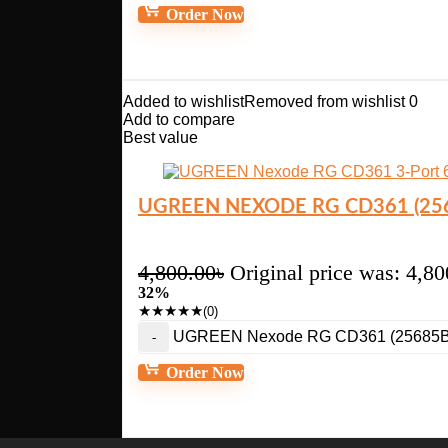
Order Now
Added to wishlist
Removed from wishlist
0
Add to compare
Best value
UGREEN NEXODE RG CD361 (256
4,800.00
৳
Original price was: 4,80
32%
★
★
★
★
★
(0)
UGREEN Nexode RG CD361 (25685B) 3
Order Now