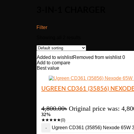
3-IN-1 CHARGER
Filter
Showing all 2 results
Added to wishlist
Removed from wishlist
0
Add to compare
Best value
UGREEN CD361 (35856) NEXODE
4,800.00
৳
Original price was: 4,80
32%
★
★
★
★
★
(0)
Ugreen CD361 (35856) Nexode 65W 3-