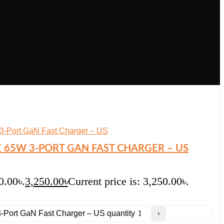
 65W 3-PORT GAN FAST CHARGER – US
0.00৳.
3,250.00
৳
Current price is: 3,250.00৳.
Port GaN Fast Charger – US quantity