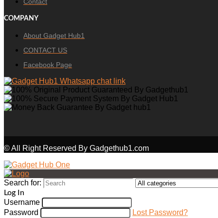
Contact
COMPANY
About Gadget Hub1
CONTACT US
Facebook Page
© All Right Reserved By Gadgethub1.com
Search for:
Log In
Username
Password
Lost Password?