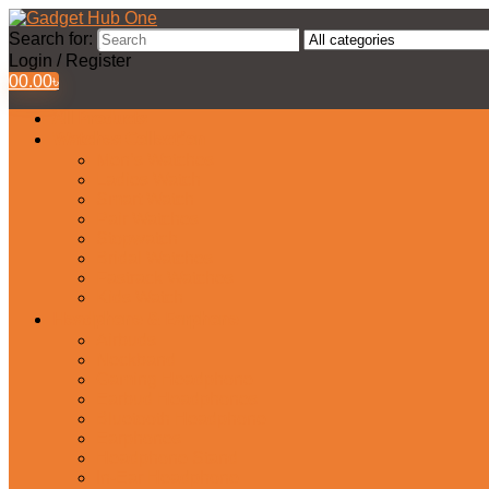
Search for:
Login / Register
0
0.00
৳
All Products
Watches Collection
Men’s Watches
Ladies Watch
Smart Watch
Pair Watches
Stopwatch
Bridal Watches
Fastrack Watches
Kids Watch
Headphone & Earphone
Airbuds
Neckband
Gaming Headphone
Earbud Headphones
Bluetooth Headphone
Earphones
Headphone Stand
In-Ear Headphone