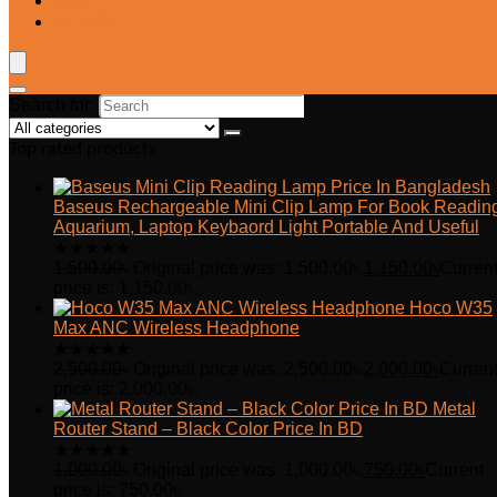
Blog
Wishlist
Search for:
Top rated products
Baseus Rechargeable Mini Clip Lamp For Book Readin
Aquarium, Laptop Keybaord Light Portable And Useful
★
★
★
★
★
1,500.00
৳
Original price was: 1,500.00৳.
1,150.00
৳
Curren
price is: 1,150.00৳.
Hoco W35
Max ANC Wireless Headphone
★
★
★
★
★
2,500.00
৳
Original price was: 2,500.00৳.
2,000.00
৳
Curren
price is: 2,000.00৳.
Metal
Router Stand – Black Color Price In BD
★
★
★
★
★
1,000.00
৳
Original price was: 1,000.00৳.
750.00
৳
Current
price is: 750.00৳.