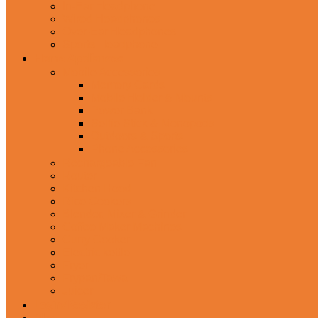
In-Ear Headphone
Wired Headphones
Over-Ear Headphones
Sports Headphone
Home Appliances
Mobile Accessories
Memory Cards
Mobile Holder & Mounts
Power Bank
Selfie Stick & Monopods
Outdoors & Sports
Phone Accessories
Rechargeable Fan
Router
Kitchen Hood
Rice Cookers
Blender, Mixer & Grinder
Coffee Maker Machines
Curry Cooker
Electric kettle
Fryer
Frypan/Tawa
Juicer
Login/Register