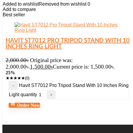
Added to wishlist
Removed from wishlist
0
Add to compare
Best seller
HAVIT ST7012 PRO TRIPOD STAND WITH 10
INCHES RING LIGHT
2,000.00
৳
Original price was:
2,000.00৳.
1,500.00
৳
Current price is: 1,500.00৳.
25%
★
★
★
★
★
(0)
Havit ST7012 Pro Tripod Stand With 10 Inches Ring
Light quantity
Order Now