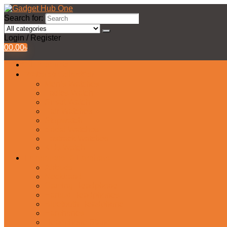
Search for:
Login / Register
0
0.00
৳
All Products
Watches Collection
Men’s Watches
Ladies Watch
Smart Watch
Pair Watches
Stopwatch
Bridal Watches
Fastrack Watches
Kids Watch
Headphone & Earphone
Airbuds
Neckband
Gaming Headphone
Earbud Headphones
Bluetooth Headphone
Earphones
Headphone Stand