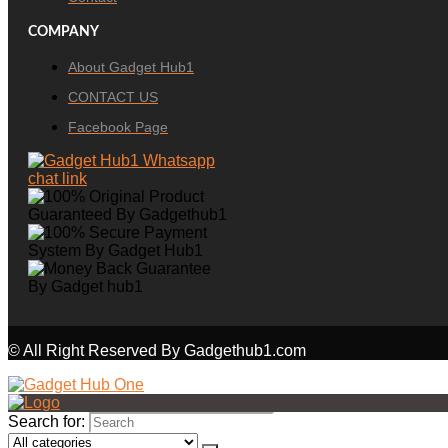
COMPANY
About Gadget Hub1
CONTACT US
Facebook Page
© All Right Reserved By Gadgethub1.com
Search for: