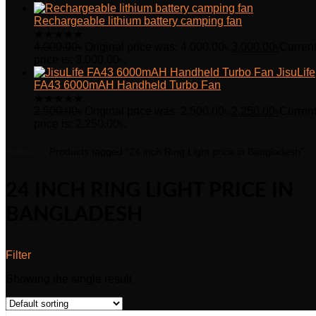
Rechargeable lithium battery camping fan
★
★
★
★
★
4,000.00
৳
Original price was: 4,000.00৳.
3,000.00
৳
Curren
price is: 3,000.00৳.
JisuLife
FA43 6000mAH Handheld Turbo Fan
★
★
★
★
★
2,500.00
৳
Original price was: 2,500.00৳.
2,250.00
৳
Curren
price is: 2,250.00৳.
Home
Products tagged “24 inch Ring Light price in Bangladesh”
24 INCH RING LIGHT PRICE IN
BANGLADESH
Filter
Showing the single result