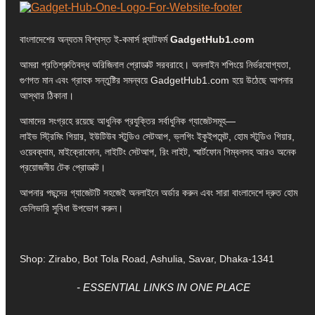
বাংলাদেশের অন্যতম বিশ্বস্ত ই-কমার্স প্ল্যাটফর্ম
GadgetHub1.com
আমরা প্রতিশ্রুতিবদ্ধ অরিজিনাল প্রোডাক্ট সরবরাহে। অনলাইন শপিংয়ে নির্ভরযোগ্যতা,
গুণগত মান এবং গ্রাহক সন্তুষ্টির সমন্বয়ে GadgetHub1.com হয়ে উঠেছে আপনার
আস্থার ঠিকানা।
আমাদের সংগ্রহে রয়েছে আধুনিক প্রযুক্তির সর্বাধুনিক গ্যাজেটসমূহ—
লাইভ স্ট্রিমিং গিয়ার, ইউটিউব স্টুডিও সেটআপ, ভ্লগিং ইকুইপমেন্ট, হোম স্টুডিও গিয়ার,
ওয়েবক্যাম, মাইক্রোফোন, লাইটিং সেটআপ, রিং লাইট, স্মার্টফোন গিম্বলসহ আরও অনেক
প্রয়োজনীয় টেক প্রোডাক্ট।
আপনার পছন্দের গ্যাজেটটি সহজেই অনলাইনে অর্ডার করুন এবং সারা বাংলাদেশে দ্রুত হোম
ডেলিভারি সুবিধা উপভোগ করুন।
Shop: Zirabo, Bot Tola Road, Ashulia, Savar, Dhaka-1341
- ESSENTIAL LINKS IN ONE PLACE