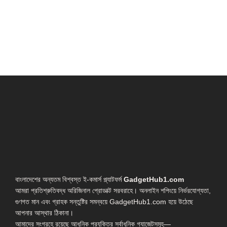
বাংলাদেশের অন্যতম বিশ্বস্ত ই-কমার্স প্ল্যাটফর্ম
GadgetHub1.com
আমরা প্রতিশ্রুতিবদ্ধ অরিজিনাল প্রোডাক্ট সরবরাহে। অনলাইন শপিংয়ে নির্ভরযোগ্যতা,
গুণগত মান এবং গ্রাহক সন্তুষ্টির সমন্বয়ে GadgetHub1.com হয়ে উঠেছে
আপনার আস্থার ঠিকানা।
আমাদের সংগ্রহে রয়েছে আধুনিক প্রযুক্তির সর্বাধুনিক গ্যাজেটসমূহ—