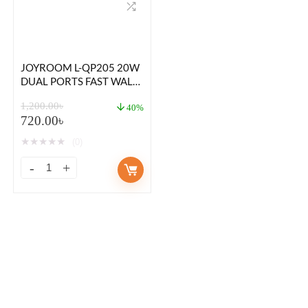
JOYROOM L-QP205 20W
DUAL PORTS FAST WALL
CHARGER
1,200.00
৳
40%
720.00
৳
★
★
★
★
★
(0)