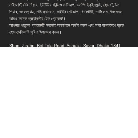
লাইভ স্ট্রিমিং গিয়ার, ইউটিউব স্টুডিও সেটআপ, ভ্লগিং ইকুইপমেন্ট, হোম স্টুডিও
গিয়ার, ওয়েবক্যাম, মাইক্রোফোন, লাইটিং সেটআপ, রিং লাইট, স্মার্টফোন গিম্বলসহ
আরও অনেক প্রয়োজনীয় টেক প্রোডাক্ট।
আপনার পছন্দের গ্যাজেটটি সহজেই অনলাইনে অর্ডার করুন এবং সারা বাংলাদেশে দ্রুত
হোম ডেলিভারি সুবিধা উপভোগ করুন।
Shop: Zirabo, Bot Tola Road, Ashulia, Savar, Dhaka-1341
- ESSENTIAL LINKS IN ONE PLACE
EXPLORE MORE
QUICK LINKS
ALL PRODUCT
TERMS &
CONDITIONS
WATCHES
COLLECTION
RETURNS AND
REFUND POLICY
YOUTUBE STUDIO
GEARS
HEADPHONE &
EARPHONE