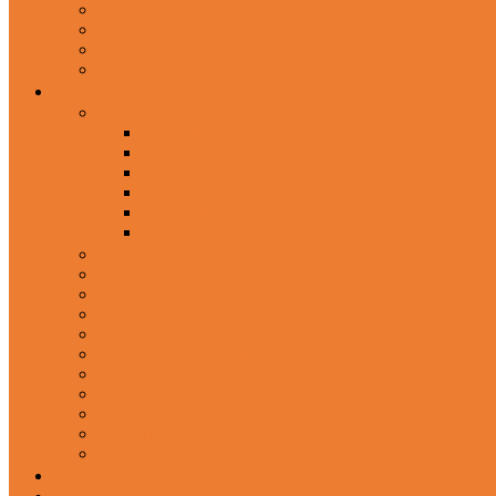
In-Ear Headphone
Wired Headphones
Over-Ear Headphones
Sports Headphone
Home Appliances
Mobile Accessories
Memory Cards
Mobile Holder & Mounts
Power Bank
Selfie Stick & Monopods
Outdoors & Sports
Phone Accessories
Rechargeable Fan
Router
Kitchen Hood
Rice Cookers
Blender, Mixer & Grinder
Coffee Maker Machines
Curry Cooker
Electric kettle
Fryer
Frypan/Tawa
Juicer
Login/Register