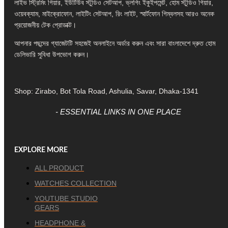
লাইভ স্ট্রিমিং গিয়ার, ইউটিউব স্টুডিও সেটআপ, ভ্লগিং ইকুইপমেন্ট, হোম স্টুডিও গিয়ার,
ওয়েবক্যাম, মাইক্রোফোন, লাইটিং সেটআপ, রিং লাইট, স্মার্টফোন গিম্বলসহ আরও অনেক
প্রয়োজনীয় টেক প্রোডাক্ট।
আপনার পছন্দের গ্যাজেটটি সহজেই অনলাইনে অর্ডার করুন এবং সারা বাংলাদেশে দ্রুত হোম
ডেলিভারি সুবিধা উপভোগ করুন।
Shop: Zirabo, Bot Tola Road, Ashulia, Savar, Dhaka-1341
- ESSENTIAL LINKS IN ONE PLACE
EXPLORE MORE
ALL PRODUCT
WATCHES COLLECTION
YOUTUBE STUDIO
GEARS
HEADPHONE &