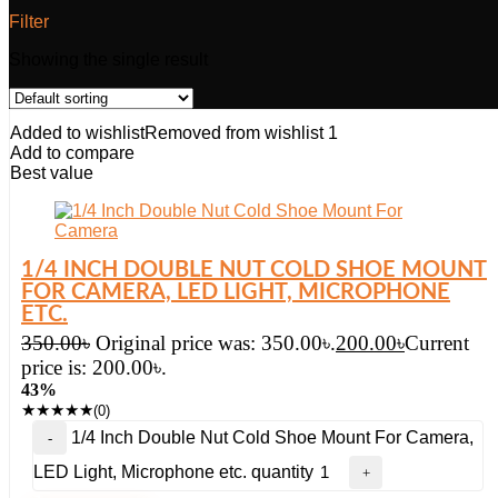
Filter
Showing the single result
Added to wishlist
Removed from wishlist
1
Add to compare
Best value
1/4 INCH DOUBLE NUT COLD SHOE MOUNT
FOR CAMERA, LED LIGHT, MICROPHONE
ETC.
350.00
৳
Original price was: 350.00৳.
200.00
৳
Current
price is: 200.00৳.
43%
★
★
★
★
★
(0)
1/4 Inch Double Nut Cold Shoe Mount For Camera,
LED Light, Microphone etc. quantity