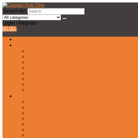
Search for:
Login / Register
0
0.00
৳
All Products
Watches Collection
Men’s Watches
Ladies Watch
Smart Watch
Pair Watches
Stopwatch
Bridal Watches
Fastrack Watches
Kids Watch
Headphone & Earphone
Airbuds
Neckband
Gaming Headphone
Earbud Headphones
Bluetooth Headphone
Earphones
Headphone Stand