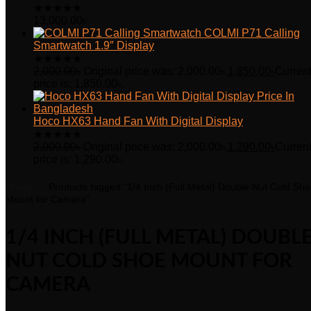
★
★
★
★
★
13,000.00
৳
COLMI P71 Calling
Smartwatch 1.9″ Display
★
★
★
★
★
2,000.00
৳
Original price was: 2,000.00৳.
1,850.00
৳
Curren
price is: 1,850.00৳.
Hoco HX63 Hand Fan With Digital Display
★
★
★
★
★
2,000.00
৳
Original price was: 2,000.00৳.
1,290.00
৳
Curren
price is: 1,290.00৳.
Home
Products tagged “1/4 Inch (Full Metal) Double Nut Cold Sh
Mount for Camera”
1/4 INCH (FULL METAL) DOUBL
NUT COLD SHOE MOUNT FOR
CAMERA