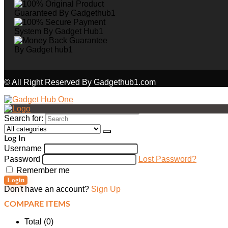
© All Right Reserved By Gadgethub1.com
Search for:
Log In
Username
Password
Lost Password?
Remember me
Login
Don't have an account?
Sign Up
COMPARE ITEMS
Total (
0
)