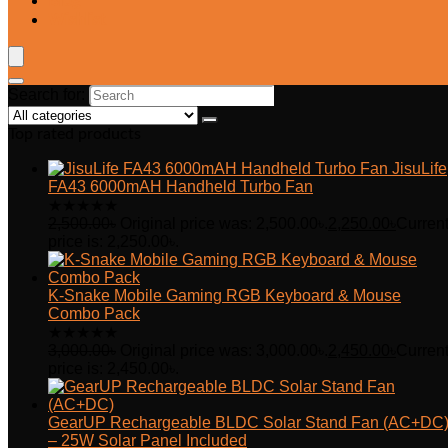
Blog
Wishlist
Search for:
Top rated products
JisuLife
FA43 6000mAH Handheld Turbo Fan
★
★
★
★
★
2,500.00
৳
Original price was: 2,500.00৳.
2,250.00
৳
Curren
price is: 2,250.00৳.
K-Snake Mobile Gaming RGB Keyboard & Mouse
Combo Pack
★
★
★
★
★
3,000.00
৳
Original price was: 3,000.00৳.
2,450.00
৳
Curren
price is: 2,450.00৳.
GearUP Rechargeable BLDC Solar Stand Fan (AC+DC
– 25W Solar Panel Included