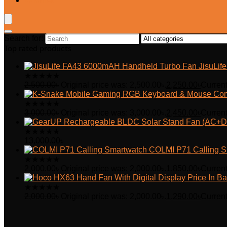
Wishlist
Search for:
Top rated products
JisuLi
★
★
★
★
★
2,500.00
৳
Original price was: 2,500.00৳.
2,250.00
৳
Current
★
★
★
★
★
3,000.00
৳
Original price was: 3,000.00৳.
2,450.00
৳
Current
★
★
★
★
★
13,000.00
৳
COLMI P71 Calling S
★
★
★
★
★
2,000.00
৳
Original price was: 2,000.00৳.
1,850.00
৳
Current
★
★
★
★
★
2,000.00
৳
Original price was: 2,000.00৳.
1,290.00
৳
Current