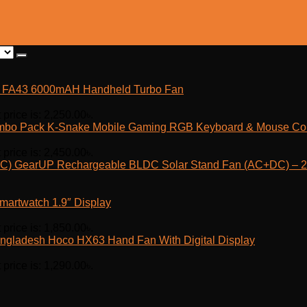
fe FA43 6000mAH Handheld Turbo Fan
 price is: 2,250.00৳.
K-Snake Mobile Gaming RGB Keyboard & Mouse C
 price is: 2,450.00৳.
GearUP Rechargeable BLDC Solar Stand Fan (AC+DC) – 25
martwatch 1.9″ Display
 price is: 1,850.00৳.
Hoco HX63 Hand Fan With Digital Display
 price is: 1,290.00৳.