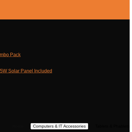
ombo Pack
W Solar Panel Included
Home
Computers & IT Accessories
Tablets & Phablets