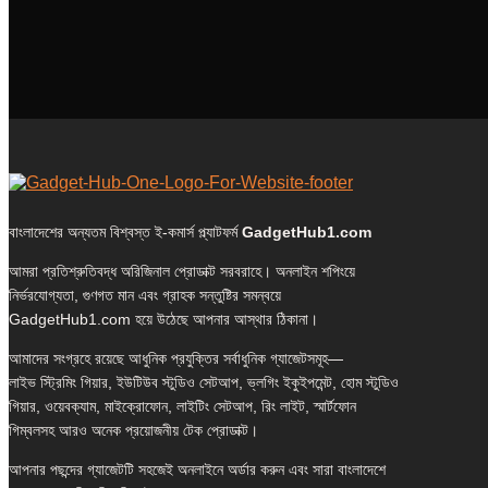
বাংলাদেশের অন্যতম বিশ্বস্ত ই-কমার্স প্ল্যাটফর্ম
GadgetHub1.com
আমরা প্রতিশ্রুতিবদ্ধ অরিজিনাল প্রোডাক্ট সরবরাহে। অনলাইন শপিংয়ে
নির্ভরযোগ্যতা, গুণগত মান এবং গ্রাহক সন্তুষ্টির সমন্বয়ে
GadgetHub1.com হয়ে উঠেছে আপনার আস্থার ঠিকানা।
আমাদের সংগ্রহে রয়েছে আধুনিক প্রযুক্তির সর্বাধুনিক গ্যাজেটসমূহ—
লাইভ স্ট্রিমিং গিয়ার, ইউটিউব স্টুডিও সেটআপ, ভ্লগিং ইকুইপমেন্ট, হোম স্টুডিও
গিয়ার, ওয়েবক্যাম, মাইক্রোফোন, লাইটিং সেটআপ, রিং লাইট, স্মার্টফোন
গিম্বলসহ আরও অনেক প্রয়োজনীয় টেক প্রোডাক্ট।
আপনার পছন্দের গ্যাজেটটি সহজেই অনলাইনে অর্ডার করুন এবং সারা বাংলাদেশে