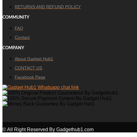
RETURNS AND REFUND POLICY
COMMUNITY
FAQ
Contact
COMPANY
About Gadget Hub1
CONTACT US
Facebook Page
© All Right Reserved By Gadgethub1.com