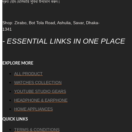
দ্রুত হোম ডেলিভারি সুবিধা উপভোগ করুন।
Shop: Zirabo, Bot Tola Road, Ashulia, Savar, Dhaka-
1341
- ESSENTIAL LINKS IN ONE PLACE
EXPLORE MORE
ALL PRODUCT
WATCHES COLLECTION
YOUTUBE STUDIO GEARS
HEADPHONE & EARPHONE
HOME APPLIANCES
QUICK LINKS
TERMS & CONDITIONS