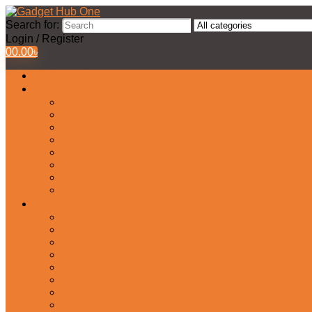
Search for:
Login / Register
0
0.00
৳
All Products
Watches Collection
Men’s Watches
Ladies Watch
Smart Watch
Pair Watches
Stopwatch
Bridal Watches
Fastrack Watches
Kids Watch
Headphone & Earphone
Airbuds
Neckband
Gaming Headphone
Earbud Headphones
Bluetooth Headphone
Earphones
Headphone Stand
In-Ear Headphone