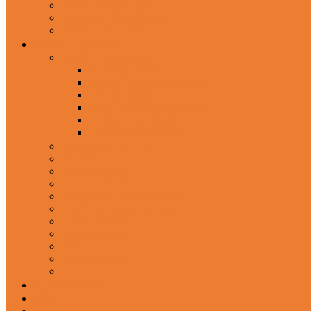
Wired Headphones
Over-Ear Headphones
Sports Headphone
Home Appliances
Mobile Accessories
Memory Cards
Mobile Holder & Mounts
Power Bank
Selfie Stick & Monopods
Outdoors & Sports
Phone Accessories
Rechargeable Fan
Router
Kitchen Hood
Rice Cookers
Blender, Mixer & Grinder
Coffee Maker Machines
Curry Cooker
Electric kettle
Fryer
Frypan/Tawa
Juicer
Login/Register
Blog