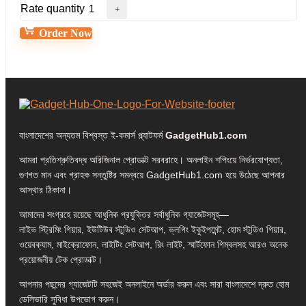
Rate quantity
Order Now
বাংলাদেশের অন্যতম বিশ্বস্ত ই-কমার্স প্ল্যাটফর্ম
GadgetHub1.com
আমরা প্রতিশ্রুতিবদ্ধ অরিজিনাল প্রোডাক্ট সরবরাহে। অনলাইন শপিংয়ে নির্ভরযোগ্যতা,
গুণগত মান এবং গ্রাহক সন্তুষ্টির সমন্বয়ে GadgetHub1.com হয়ে উঠেছে আপনার
আস্থার ঠিকানা।
আমাদের সংগ্রহে রয়েছে আধুনিক প্রযুক্তির সর্বাধুনিক গ্যাজেটসমূহ—
লাইভ স্ট্রিমিং গিয়ার, ইউটিউব স্টুডিও সেটআপ, ভ্লগিং ইকুইপমেন্ট, হোম স্টুডিও গিয়ার,
ওয়েবক্যাম, মাইক্রোফোন, লাইটিং সেটআপ, রিং লাইট, স্মার্টফোন গিম্বলসহ আরও অনেক
প্রয়োজনীয় টেক প্রোডাক্ট।
আপনার পছন্দের গ্যাজেটটি সহজেই অনলাইনে অর্ডার করুন এবং সারা বাংলাদেশে দ্রুত হোম
ডেলিভারি সুবিধা উপভোগ করুন।