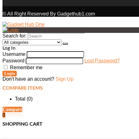
© All Right Reserved By Gadgethub1.com
Search for:
Log In
Username
Password
Lost Password?
Remember me
Login
Don't have an account?
Sign Up
COMPARE ITEMS
Total (
0
)
Compare
0
SHOPPING CART