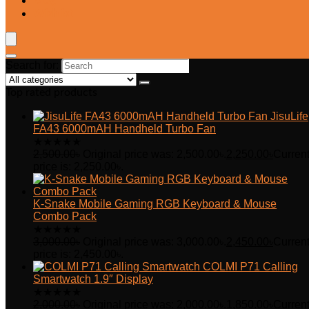
Blog
Wishlist
Search for:
Top rated products
JisuLife
FA43 6000mAH Handheld Turbo Fan
★
★
★
★
★
2,500.00
৳
Original price was: 2,500.00৳.
2,250.00
৳
Curren
price is: 2,250.00৳.
K-Snake Mobile Gaming RGB Keyboard & Mouse
Combo Pack
★
★
★
★
★
3,000.00
৳
Original price was: 3,000.00৳.
2,450.00
৳
Curren
price is: 2,450.00৳.
COLMI P71 Calling
Smartwatch 1.9″ Display
★
★
★
★
★
2,000.00
৳
Original price was: 2,000.00৳.
1,850.00
৳
Curren