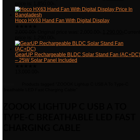
price is: 1,850.00৳.
Hoco HX63 Hand Fan With Digital Display
★
★
★
★
★
2,000.00
৳
Original price was: 2,000.00৳.
1,290.00
৳
Curren
price is: 1,290.00৳.
GearUP Rechargeable BLDC Solar Stand Fan (AC+DC
– 25W Solar Panel Included
★
★
★
★
★
13,000.00
৳
Home
Products tagged “ZOOOK Lightup C USB A To Type-C
Breathable LED Fast Charging Cable”
ZOOOK LIGHTUP C USB A TO
TYPE-C BREATHABLE LED FAST
CHARGING CABLE