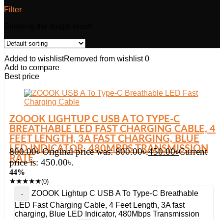
Filter
Showing the single result
Added to wishlist
Removed from wishlist
0
Add to compare
Best price
ZOOOK LIGHTUP C USB A TO TYPE-C
BREATHABLE LED FAST CHARGING CABLE, 4
FEET LENGTH, 3A FAST CHARGING, BLUE
LED INDICATOR, 480MBPS TRANSMISSION
800.00
৳
Original price was: 800.00৳.
450.00
৳
Current
RATE
price is: 450.00৳.
44%
★
★
★
★
★
(0)
ZOOOK Lightup C USB A To Type-C Breathable
LED Fast Charging Cable, 4 Feet Length, 3A fast
charging, Blue LED Indicator, 480Mbps Transmission