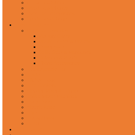
In-Ear Headphone
Wired Headphones
Over-Ear Headphones
Sports Headphone
Home Appliances
Mobile Accessories
Memory Cards
Mobile Holder & Mounts
Power Bank
Selfie Stick & Monopods
Outdoors & Sports
Phone Accessories
Rechargeable Fan
Router
Kitchen Hood
Rice Cookers
Blender, Mixer & Grinder
Coffee Maker Machines
Curry Cooker
Electric kettle
Fryer
Frypan/Tawa
Juicer
Login/Register