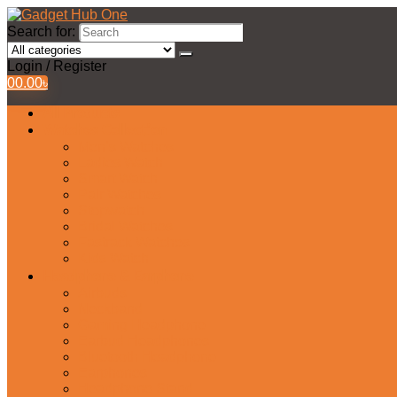
Search for:
Login / Register
0
0.00
৳
All Products
Watches Collection
Men’s Watches
Ladies Watch
Smart Watch
Pair Watches
Stopwatch
Bridal Watches
Fastrack Watches
Kids Watch
Headphone & Earphone
Airbuds
Neckband
Gaming Headphone
Earbud Headphones
Bluetooth Headphone
Earphones
Headphone Stand