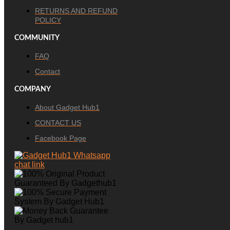
RETURNS AND REFUND
POLICY
COMMUNITY
FAQ
Contact
COMPANY
About Gadget Hub1
CONTACT US
Facebook Page