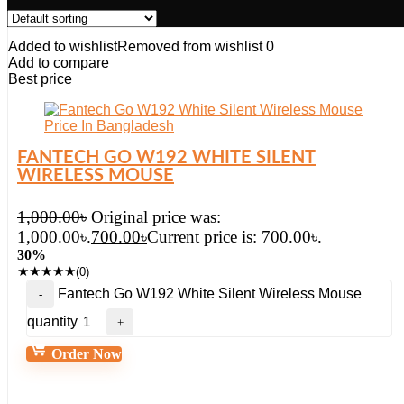
Added to wishlist
Removed from wishlist
0
Add to compare
Best price
FANTECH GO W192 WHITE SILENT
WIRELESS MOUSE
1,000.00
৳
Original price was:
1,000.00৳.
700.00
৳
Current price is: 700.00৳.
30%
★
★
★
★
★
(0)
Fantech Go W192 White Silent Wireless Mouse
quantity
Order Now