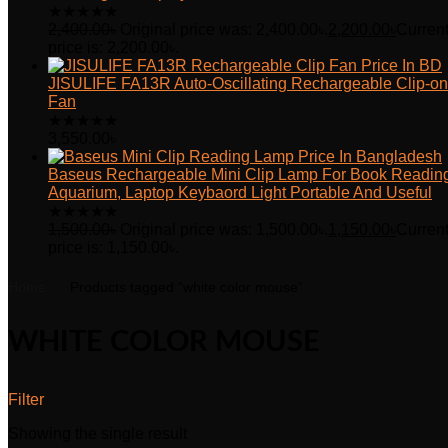
★
★
★
★
★
2,400.00
৳
Original price was: 2,400.00৳.
2,200.00
৳
Curren
price is: 2,200.00৳.
JISULIFE FA13R Auto-Oscillating Rechargeable Clip-on
Fan
★
★
★
★
★
3,550.00
৳
Baseus Rechargeable Mini Clip Lamp For Book Readin
Aquarium, Laptop Keybaord Light Portable And Useful
★
★
★
★
★
1,500.00
৳
Original price was: 1,500.00৳.
1,150.00
৳
Curren
price is: 1,150.00৳.
Home
Products tagged “white color mouse”
WHITE COLOR MOUSE
Filter
Showing the single result