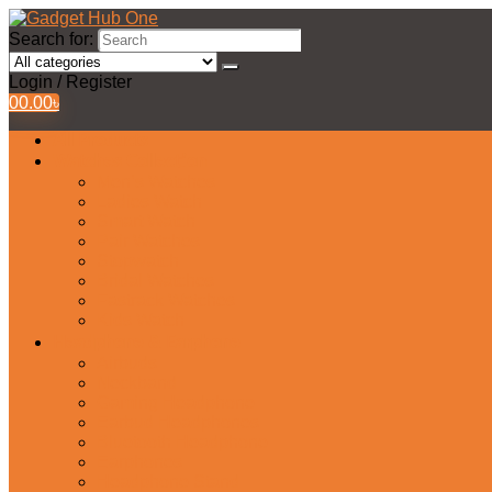
Search for:
Login / Register
0
0.00
৳
All Products
Watches Collection
Men’s Watches
Ladies Watch
Smart Watch
Pair Watches
Stopwatch
Bridal Watches
Fastrack Watches
Kids Watch
Headphone & Earphone
Airbuds
Neckband
Gaming Headphone
Earbud Headphones
Bluetooth Headphone
Earphones
Headphone Stand