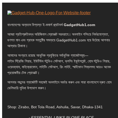
বাংলাদেশের অন্যতম বিশ্বস্ত ই-কমার্স প্ল্যাটফর্ম
GadgetHub1.com
আমরা প্রতিশ্রুতিবদ্ধ অরিজিনাল প্রোডাক্ট সরবরাহে। অনলাইন শপিংয়ে নির্ভরযোগ্যতা,
গুণগত মান এবং গ্রাহক সন্তুষ্টির সমন্বয়ে GadgetHub1.com হয়ে উঠেছে আপনার
আস্থার ঠিকানা।
আমাদের সংগ্রহে রয়েছে আধুনিক প্রযুক্তির সর্বাধুনিক গ্যাজেটসমূহ—
লাইভ স্ট্রিমিং গিয়ার, ইউটিউব স্টুডিও সেটআপ, ভ্লগিং ইকুইপমেন্ট, হোম স্টুডিও গিয়ার,
ওয়েবক্যাম, মাইক্রোফোন, লাইটিং সেটআপ, রিং লাইট, স্মার্টফোন গিম্বলসহ আরও অনেক
প্রয়োজনীয় টেক প্রোডাক্ট।
আপনার পছন্দের গ্যাজেটটি সহজেই অনলাইনে অর্ডার করুন এবং সারা বাংলাদেশে দ্রুত হোম
ডেলিভারি সুবিধা উপভোগ করুন।
Shop: Zirabo, Bot Tola Road, Ashulia, Savar, Dhaka-1341
- ESSENTIAL LINKS IN ONE PLACE