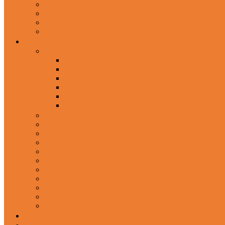
In-Ear Headphone
Wired Headphones
Over-Ear Headphones
Sports Headphone
Home Appliances
Mobile Accessories
Memory Cards
Mobile Holder & Mounts
Power Bank
Selfie Stick & Monopods
Outdoors & Sports
Phone Accessories
Rechargeable Fan
Router
Kitchen Hood
Rice Cookers
Blender, Mixer & Grinder
Coffee Maker Machines
Curry Cooker
Electric kettle
Fryer
Frypan/Tawa
Juicer
Login/Register