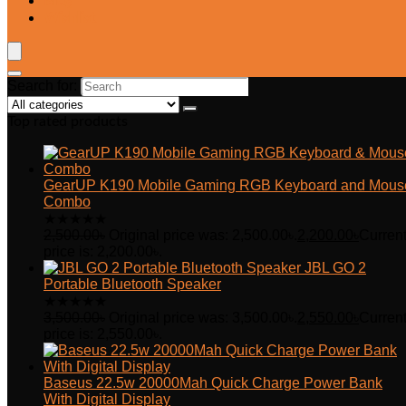
Blog
Wishlist
Search for:
Top rated products
GearUP K190 Mobile Gaming RGB Keyboard and Mous
Combo
★
★
★
★
★
2,500.00
৳
Original price was: 2,500.00৳.
2,200.00
৳
Curren
price is: 2,200.00৳.
JBL GO 2
Portable Bluetooth Speaker
★
★
★
★
★
3,500.00
৳
Original price was: 3,500.00৳.
2,550.00
৳
Curren
price is: 2,550.00৳.
Baseus 22.5w 20000Mah Quick Charge Power Bank
With Digital Display