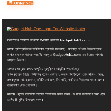
Order Now
বাংলাদেশের অন্যতম বিশ্বস্ত ই-কমার্স প্ল্যাটফর্ম
GadgetHub1.com
আমরা প্রতিশ্রুতিবদ্ধ অরিজিনাল প্রোডাক্ট সরবরাহে। অনলাইন শপিংয়ে নির্ভরযোগ্যতা,
গুণগত মান এবং গ্রাহক সন্তুষ্টির সমন্বয়ে GadgetHub1.com হয়ে উঠেছে আপনার
আস্থার ঠিকানা।
আমাদের সংগ্রহে রয়েছে আধুনিক প্রযুক্তির সর্বাধুনিক গ্যাজেটসমূহ—
লাইভ স্ট্রিমিং গিয়ার, ইউটিউব স্টুডিও সেটআপ, ভ্লগিং ইকুইপমেন্ট, হোম স্টুডিও গিয়ার,
ওয়েবক্যাম, মাইক্রোফোন, লাইটিং সেটআপ, রিং লাইট, স্মার্টফোন গিম্বলসহ আরও অনেক
প্রয়োজনীয় টেক প্রোডাক্ট।
আপনার পছন্দের গ্যাজেটটি সহজেই অনলাইনে অর্ডার করুন এবং সারা বাংলাদেশে দ্রুত হোম
ডেলিভারি সুবিধা উপভোগ করুন।