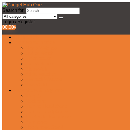
Search for:
Login / Register
0
0.00
৳
All Products
Watches Collection
Men’s Watches
Ladies Watch
Smart Watch
Pair Watches
Stopwatch
Bridal Watches
Fastrack Watches
Kids Watch
Headphone & Earphone
Airbuds
Neckband
Gaming Headphone
Earbud Headphones
Bluetooth Headphone
Earphones
Headphone Stand