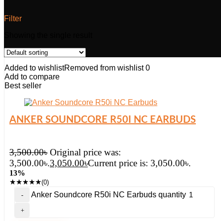
Filter
Showing the single result
Added to wishlist
Removed from wishlist
0
Add to compare
Best seller
ANKER SOUNDCORE R50I NC EARBUDS
3,500.00
৳
Original price was:
3,500.00৳.
3,050.00
৳
Current price is: 3,050.00৳.
13%
★
★
★
★
★
(0)
Anker Soundcore R50i NC Earbuds quantity