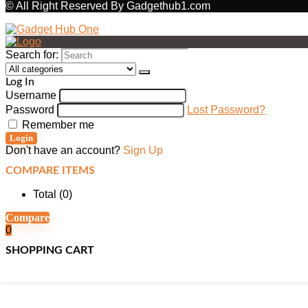
© All Right Reserved By Gadgethub1.com
Search for:
Log In
Username
Password
Lost Password?
Remember me
Login
Don't have an account?
Sign Up
COMPARE ITEMS
Total (
0
)
Compare
0
SHOPPING CART