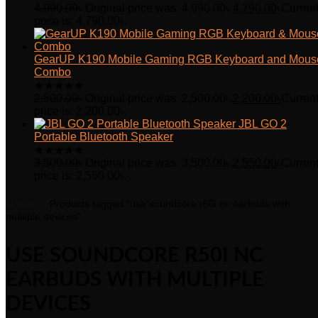
4,990.00
৳
Original price was: 4,990.00৳.
4,790.00
৳
Curren
price is: 4,790.00৳.
GearUP K190 Mobile Gaming RGB Keyboard and Mous
Combo
★
★
★
★
★
2,500.00
৳
Original price was: 2,500.00৳.
2,200.00
৳
Curren
price is: 2,200.00৳.
JBL GO 2
Portable Bluetooth Speaker
★
★
★
★
★
3,500.00
৳
Original price was: 3,500.00৳.
2,550.00
৳
Curren
price is: 2,550.00৳.
Home
Products tagged “use soundcore r50i nc earbuds with
multiple devices”
USE SOUNDCORE R50I NC
EARBUDS WITH MULTIPLE
DEVICES