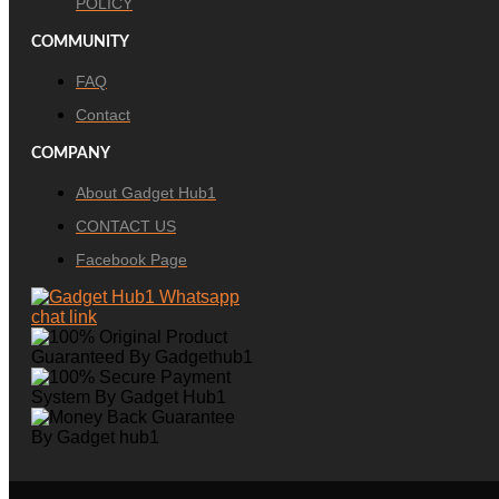
POLICY
COMMUNITY
FAQ
Contact
COMPANY
About Gadget Hub1
CONTACT US
Facebook Page