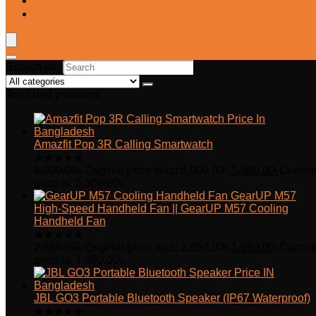
Blog
Wishlist
Search for:
Top rated products
Amazfit Pop 3R Calling Smartwatch
★
★
★
★
★
6,000.00
৳
Original price was: 6,000.00৳.
5,500.00
৳
Curren
price is: 5,500.00৳.
GearUP M57
High-Speed Handheld Fan || GearUP M57 Cooling
Handheld Fan
★
★
★
★
★
2,850.00
৳
Original price was: 2,850.00৳.
1,990.00
৳
Curren
price is: 1,990.00৳.
JBL GO3 Portable Bluetooth Speaker (IP67 Waterproof)
★
★
★
★
★