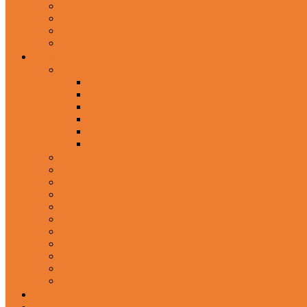
In-Ear Headphone
Wired Headphones
Over-Ear Headphones
Sports Headphone
Home Appliances
Mobile Accessories
Memory Cards
Mobile Holder & Mounts
Power Bank
Selfie Stick & Monopods
Outdoors & Sports
Phone Accessories
Rechargeable Fan
Router
Kitchen Hood
Rice Cookers
Blender, Mixer & Grinder
Coffee Maker Machines
Curry Cooker
Electric kettle
Fryer
Frypan/Tawa
Juicer
Login/Register