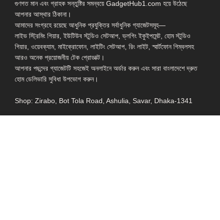
গুণগত মান এবং গ্রাহক সন্তুষ্টির সমন্বয়ে GadgetHub1.com হয়ে উঠেছে
আপনার আস্থার ঠিকানা।
আমাদের সংগ্রহে রয়েছে আধুনিক প্রযুক্তির সর্বাধুনিক গ্যাজেটসমূহ—
লাইভ স্ট্রিমিং গিয়ার, ইউটিউব স্টুডিও সেটআপ, ভ্লগিং ইকুইপমেন্ট, হোম স্টুডিও
গিয়ার, ওয়েবক্যাম, মাইক্রোফোন, লাইটিং সেটআপ, রিং লাইট, স্মার্টফোন গিম্বলসহ
আরও অনেক প্রয়োজনীয় টেক প্রোডাক্ট।
আপনার পছন্দের গ্যাজেটটি সহজেই অনলাইনে অর্ডার করুন এবং সারা বাংলাদেশে দ্রুত
হোম ডেলিভারি সুবিধা উপভোগ করুন।
Shop: Zirabo, Bot Tola Road, Ashulia, Savar, Dhaka-1341
- ESSENTIAL LINKS IN ONE PLACE
EXPLORE MORE
QUICK LINKS
ALL PRODUCT
TERMS &
CONDITIONS
WATCHES
COLLECTION
RETURNS AND
REFUND POLICY
YOUTUBE STUDIO