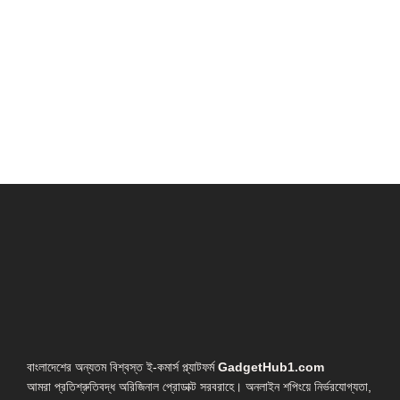
বাংলাদেশের অন্যতম বিশ্বস্ত ই-কমার্স প্ল্যাটফর্ম
GadgetHub1.com
আমরা প্রতিশ্রুতিবদ্ধ অরিজিনাল প্রোডাক্ট সরবরাহে। অনলাইন শপিংয়ে নির্ভরযোগ্যতা,