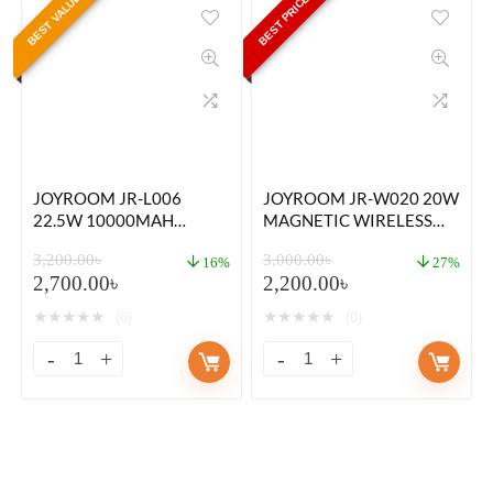
BEST VALUE
BEST PRICE
JOYROOM JR-L006
JOYROOM JR-W020 20W
22.5W 10000MAH
MAGNETIC WIRELESS
ICYSERIES TYPE C
CHARGING 10000MAH
3,200.00
৳
3,000.00
৳
POWER BANK
POWER BANK-WHITE
16%
27%
2,700.00
৳
2,200.00
৳
COLOR
★
★
★
★
★
★
★
★
★
★
(0)
(0)