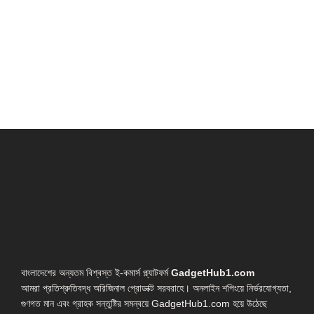
বাংলাদেশের অন্যতম বিশ্বস্ত ই-কমার্স প্ল্যাটফর্ম
GadgetHub1.com
আমরা প্রতিশ্রুতিবদ্ধ অরিজিনাল প্রোডাক্ট সরবরাহে। অনলাইন শপিংয়ে নির্ভরযোগ্যতা,
গুণগত মান এবং গ্রাহক সন্তুষ্টির সমন্বয়ে GadgetHub1.com হয়ে উঠেছে