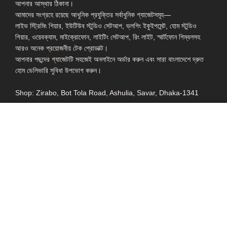
আপনার আস্থার ঠিকানা।
আমাদের সংগ্রহে রয়েছে আধুনিক প্রযুক্তির সর্বাধুনিক গ্যাজেটসমূহ—
লাইভ স্ট্রিমিং গিয়ার, ইউটিউব স্টুডিও সেটআপ, ভ্লগিং ইকুইপমেন্ট, হোম স্টুডিও
গিয়ার, ওয়েবক্যাম, মাইক্রোফোন, লাইটিং সেটআপ, রিং লাইট, স্মার্টফোন গিম্বলসহ
আরও অনেক প্রয়োজনীয় টেক প্রোডাক্ট।
আপনার পছন্দের গ্যাজেটটি সহজেই অনলাইনে অর্ডার করুন এবং সারা বাংলাদেশে দ্রুত
হোম ডেলিভারি সুবিধা উপভোগ করুন।
Shop: Zirabo, Bot Tola Road, Ashulia, Savar, Dhaka-1341
- ESSENTIAL LINKS IN ONE PLACE
EXPLORE MORE
QUICK LINKS
ALL PRODUCT
TERMS &
CONDITIONS
WATCHES
COLLECTION
RETURNS AND
REFUND POLICY
YOUTUBE STUDIO
GEARS