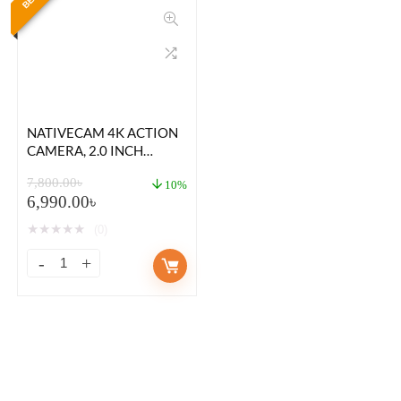
NATIVECAM 4K ACTION
CAMERA, 2.0 INCH
TOUCH SCREEN SPORTS
7,800.00
৳
AND ACTION CAMERA
10%
6,990.00
৳
★
★
★
★
★
(0)